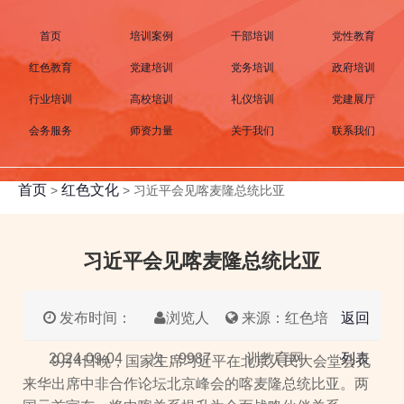
首页
培训案例
干部培训
党性教育
红色教育
党建培训
党务培训
政府培训
行业培训
高校培训
礼仪培训
党建展厅
会务服务
师资力量
关于我们
联系我们
首页
红色文化
>
>
习近平会见喀麦隆总统比亚
习近平会见喀麦隆总统比亚
发布时间：
浏览人
来源：红色培
返回
2024-09-04
次：9987
训教育网
列表
9月4日晚，国家主席习近平在北京人民大会堂会见
来华出席中非合作论坛北京峰会的喀麦隆总统比亚。两