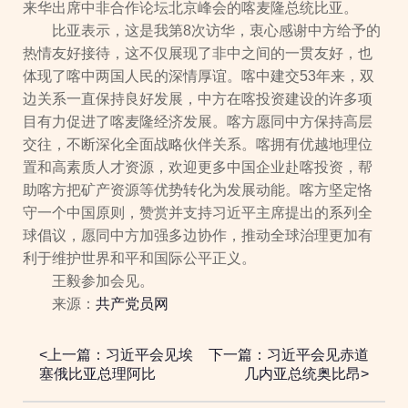
来华出席中非合作论坛北京峰会的喀麦隆总统比亚。
比亚表示，这是我第8次访华，衷心感谢中方给予的
热情友好接待，这不仅展现了非中之间的一贯友好，也
体现了喀中两国人民的深情厚谊。喀中建交53年来，双
边关系一直保持良好发展，中方在喀投资建设的许多项
目有力促进了喀麦隆经济发展。喀方愿同中方保持高层
交往，不断深化全面战略伙伴关系。喀拥有优越地理位
置和高素质人才资源，欢迎更多中国企业赴喀投资，帮
助喀方把矿产资源等优势转化为发展动能。喀方坚定恪
守一个中国原则，赞赏并支持习近平主席提出的系列全
球倡议，愿同中方加强多边协作，推动全球治理更加有
利于维护世界和平和国际公平正义。
王毅参加会见。
来源：
共产党员网
<上一篇：习近平会见埃
下一篇：习近平会见赤道
塞俄比亚总理阿比
几内亚总统奥比昂>