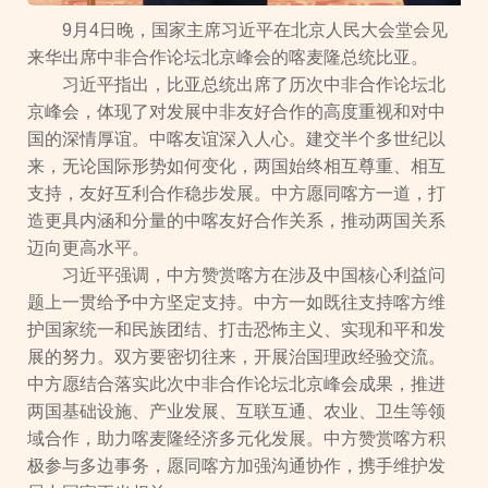
9月4日晚，国家主席习近平在北京人民大会堂会见
来华出席中非合作论坛北京峰会的喀麦隆总统比亚。
习近平指出，比亚总统出席了历次中非合作论坛北
京峰会，体现了对发展中非友好合作的高度重视和对中
国的深情厚谊。中喀友谊深入人心。建交半个多世纪以
来，无论国际形势如何变化，两国始终相互尊重、相互
支持，友好互利合作稳步发展。中方愿同喀方一道，打
造更具内涵和分量的中喀友好合作关系，推动两国关系
迈向更高水平。
习近平强调，中方赞赏喀方在涉及中国核心利益问
题上一贯给予中方坚定支持。中方一如既往支持喀方维
护国家统一和民族团结、打击恐怖主义、实现和平和发
展的努力。双方要密切往来，开展治国理政经验交流。
中方愿结合落实此次中非合作论坛北京峰会成果，推进
两国基础设施、产业发展、互联互通、农业、卫生等领
域合作，助力喀麦隆经济多元化发展。中方赞赏喀方积
极参与多边事务，愿同喀方加强沟通协作，携手维护发