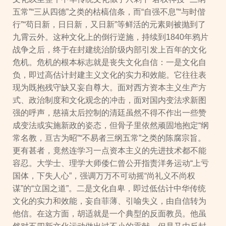
五常”“三从四德”之类的枯槁信条，而“自强不息”“与时偕
行”“苟日新，日日新，又日新”等鲜活的元素则被抛到了
九霄云外。这种文化上的倒行逆施，持续到1840年鸦片
战争之后，终于在封建统治阶级内部引发上百年的文化
危机。危机的根本标志就是丧失文化自信：一是文化自
负，即过高估计封建主义文化的实力和效能。它往往表
现为既抱残守缺又妄自尊大。面对西方资本主义生产方
式、政治制度和文化观念的冲击，面对国内变法求新图
强的呼声，慈禧太后控制的清廷虽然不得不作出一些赞
成变法或实施新政的姿态，但骨子里依然顽固地抱定“纲
常名教，亘古为昭”“不易者三纲五常”之类的陈腐宗旨。
更有甚者，竟然连学习一点资本主义的先进技术都不能
容忍。大学士、理学大师倭仁曾公开指责洋务运动“上亏
国体，下失人心”，强调万万不可动摇“尚礼义不尚权
谋”的“立国之道”。二是文化自卑，即过低估计中华传统
文化的实力和效能，妄自菲薄、引喻失义，由自信转为
他信。在这方面，胡适就是一个典型的反面教员。他虽