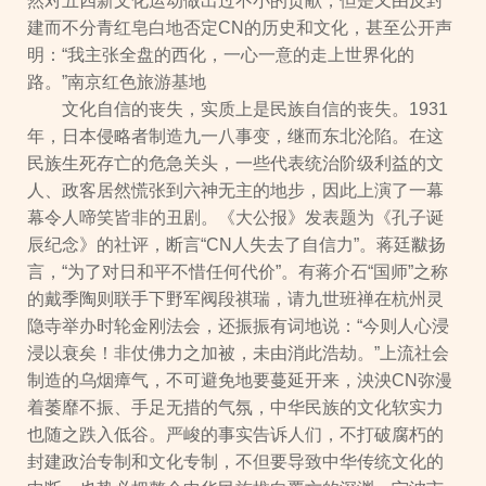
然对五四新文化运动做出过不小的贡献，但是又由反封
建而不分青红皂白地否定CN的历史和文化，甚至公开声
明：“我主张全盘的西化，一心一意的走上世界化的
路。”南京红色旅游基地
文化自信的丧失，实质上是民族自信的丧失。1931
年，日本侵略者制造九一八事变，继而东北沦陷。在这
民族生死存亡的危急关头，一些代表统治阶级利益的文
人、政客居然慌张到六神无主的地步，因此上演了一幕
幕令人啼笑皆非的丑剧。《大公报》发表题为《孔子诞
辰纪念》的社评，断言“CN人失去了自信力”。蒋廷黻扬
言，“为了对日和平不惜任何代价”。有蒋介石“国师”之称
的戴季陶则联手下野军阀段祺瑞，请九世班禅在杭州灵
隐寺举办时轮金刚法会，还振振有词地说：“今则人心浸
浸以衰矣！非仗佛力之加被，未由消此浩劫。”上流社会
制造的乌烟瘴气，不可避免地要蔓延开来，泱泱CN弥漫
着萎靡不振、手足无措的气氛，中华民族的文化软实力
也随之跌入低谷。严峻的事实告诉人们，不打破腐朽的
封建政治专制和文化专制，不但要导致中华传统文化的