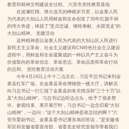
教育和精神文明建设全过程。 六安市党性教育基地
在波澜壮阔、烽火连天的峥嵘岁月里，以金寨人民
为代表的大别山人民用鲜血和生命创造了30年红旗不倒
的伟大奇迹，铸就了“坚贞忠诚、牺牲奉献、永跟党走”的
大别山精神。 党建活动
这种精神是以金寨人民为代表的大别山区人民进行
新民主主义革命、社会主义建设和CN特色社会主义建设
进程中，用鲜血和生命凝聚成的一种以共产主义奋斗为
价值取向的革命信念、革命意志、革命品质和革命行动
的总和。 党性教育活动方案
今年4月24日上午十二点左右，习近平总书记来到金
寨县红军广场。在金寨县革命博物馆一楼大厅，讲解员
向习总书记一行汇报了金寨县的有关情况和”三个十万”以
及“大别山精神”。习总书记边听边点头，给予了很多赞
许。参观结束、离开展厅时，习总书记一边念叨着“大别
山精神”，一边问：“这个大别山精神是谁总结的啊？”六
安市委副书记、金寨县委书记潘东旭回答说，“是安徽省
军区和安徽省委宣传部、省委党史研究室领导带着我们