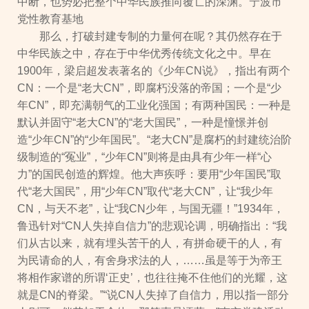
中断，也势必把整个中华民族推向覆亡的深渊。宁波市
党性教育基地
那么，打破封建专制的力量何在呢？其仍然存在于
中华民族之中，存在于中华优秀传统文化之中。早在
1900年，梁启超发表著名的《少年CN说》，指出有两个
CN：一个是“老大CN”，即腐朽没落的帝国；一个是“少
年CN”，即充满朝气的工业化强国；有两种国民：一种是
默认并固守“老大CN”的“老大国民”，一种是憧憬并创
造“少年CN”的“少年国民”。“老大CN”是腐朽的封建统治阶
级制造的“冤业”，“少年CN”则将是由具有少年一样“心
力”的国民创造的辉煌。他大声疾呼：要用“少年国民”取
代“老大国民”，用“少年CN”取代“老大CN”，让“我少年
CN，与天不老”，让“我CN少年，与国无疆！”1934年，
鲁迅针对“CN人失掉自信力”的悲观论调，明确指出：“我
们从古以来，就有埋头苦干的人，有拼命硬干的人，有
为民请命的人，有舍身求法的人，……虽是等于为帝王
将相作家谱的所谓‘正史’，也往往掩不住他们的光耀，这
就是CN的脊梁。”“说CN人失掉了自信力，用以指一部分