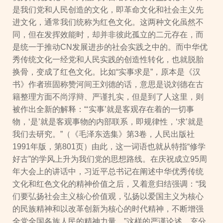
是我们党和人民创造的文化，即革命文化和社会主义先
进文化，通常我们统称为红色文化。这两种文化虽然不
同，但在发挥效能时，却并非彼此孤立的二元存在，而
是统一于推动CN发展进步的社会实践之中的。而中华优
秀传统文化一经党和人民实践的创造性转化，也就脱胎
换骨，变成了红色文化。比如“实事求是”，原本是《汉
书》作者班固称赞河间王刘德的话，意思是说刘德在古
籍整理方面不尚浮辩、严谨扎实，但是到了人这里，则
被作出全新的解释：“‘实事’就是客观存在着的一切事
物，‘是’就是客观事物的内部联系，即规律性，‘求’就是
我们去研究。”（《毛泽东选集》第3卷，人民出版社
1991年版，第801页）由此，这一词语也就从特指“修学
好古”的学风上升为我们党的思想路线。在庆祝成立95周
年大会上的讲话中，习近平总书记在阐述中华优秀传统
文化和红色文化的精神价值之后，又着意归结强调：“我
们要弘扬社会主义核心价值观，弘扬以爱国主义为核心
的民族精神和以改革创新为核心的时代精神，不断增强
全党全国各族人民的精神力量。”这样的严谨论述，充分