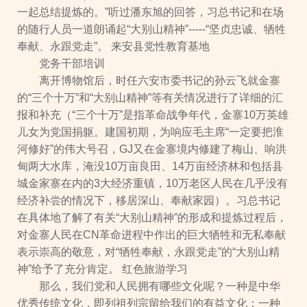
一起总结提炼的。”听过潘东旭的回答，习总书记和在场
的随行人员一道朗诵起“大别山精神”-----“坚贞忠诚、牺牲
奉献、永跟党走”。 来安县党性教育基地
党务干部培训
离开博物馆后，时任六安市委书记的孙云飞就金寨
的“三个十万”和“大别山精神”等有关情况进行了详细的汇
报和补充（“三个十万”是指革命战争年代，金寨10万英雄
儿女为党国捐躯。建国初期，为响应毛主席“一定要把淮
河修好”的伟大号召，GJ又在金寨境内修建了梅山、响洪
甸两大水库，淹没10万亩良田、14万亩经济林和包括县
城金家寨在内的3大经济重镇，10万老区人民在几乎没有
经济补尝的情况下，移居深山、奉献家园）。习总书记
在具体地了解了有关“大别山精神”的形成和提炼过程后，
对金寨人民在CN革命进程中作出的巨大牺牲和无私奉献
表示崇高的敬意，对“牺牲奉献，永跟党走”的“大别山精
神”给予了充分肯定。 红色旅游学习
那么，我们党和人民拥有哪些文化呢？一种是中华
优秀传统文化，即列祖列宗留给我们的有益文化；一种