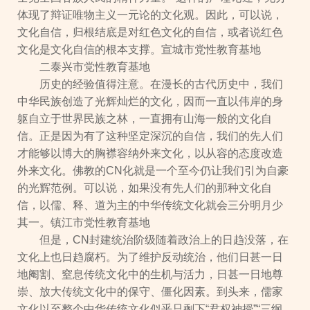
体现了辩证唯物主义一元论的文化观。因此，可以说，
文化自信，归根结底是对红色文化的自信，或者说红色
文化是文化自信的根本支撑。宣城市党性教育基地
二泰兴市党性教育基地
历史的经验值得注意。在漫长的古代历史中，我们
中华民族创造了光辉灿烂的文化，因而一直以伟岸的身
躯自立于世界民族之林，一直拥有山海一般的文化自
信。正是因为有了这种坚定深沉的自信，我们的先人们
才能够以博大的胸襟容纳外来文化，以从容的态度改造
外来文化。佛教的CN化就是一个至今仍让我们引为自豪
的光辉范例。可以说，如果没有先人们的那种文化自
信，以儒、释、道为主的中华传统文化就会三分明月少
其一。镇江市党性教育基地
但是，CN封建统治阶级随着政治上的日趋没落，在
文化上也日趋腐朽。为了维护反动统治，他们日甚一日
地阉割、窒息传统文化中的生机与活力，日甚一日地尊
崇、放大传统文化中的保守、僵化因素。到头来，儒家
文化以至整个中华传统文化似乎只剩下“君权神授”“三纲