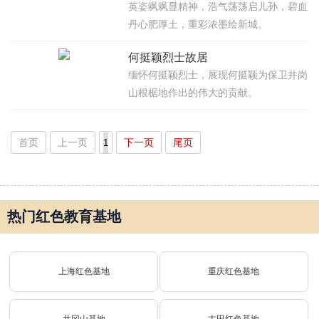
英姿飒飒显精神，浩气荡荡启儿孙，碧血
丹心肥厚土，重彩浓墨绘新城。
何挺颖烈士故居
缅怀何挺颖烈士，展现何挺颖为保卫井岗
山根椐地作出的伟大的贡献。
首页
上一页
下一页
尾页
热门红色教育基地
上海红色基地
重庆红色基地