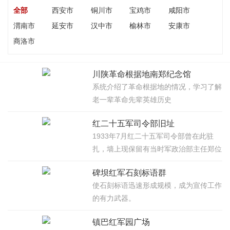
全部
西安市
铜川市
宝鸡市
咸阳市
渭南市
延安市
汉中市
榆林市
安康市
商洛市
川陕革命根据地南郑纪念馆
系统介绍了革命根据地的情况，学习了解
老一辈革命先辈英雄历史
红二十五军司令部旧址
1933年7月红二十五军司令部曾在此驻
扎，墙上现保留有当时军政治部主任郑位
三亲笔书写的标语。
碑坝红军石刻标语群
使石刻标语迅速形成规模，成为宣传工作
的有力武器。
镇巴红军园广场